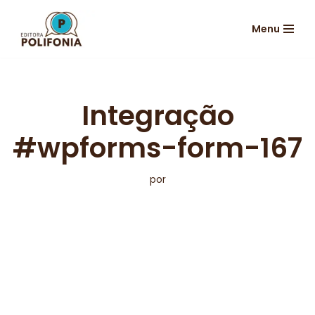
Menu
Pular
para
o
conteúdo
Integração
#wpforms-form-167
por